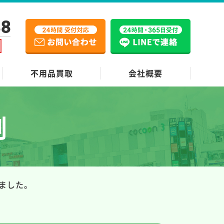
38
不用品買取
会社概要
例
しました。