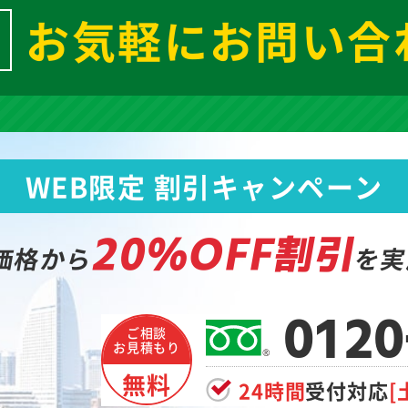
お気軽にお問い合
WEB限定 割引キャンペーン
20%OFF割引
価格から
を実
0120
ご相談
お見積もり
無料
24時間
受付対応
[