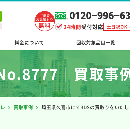
0120-996-6
ご相談
お見積もり
無料
24時間
受付対応
土日祝OK
料金について
回収対象品目一覧
No.8777｜買取事
ーレ
買取事例
埼玉県久喜市にて3DSの買取りをいた