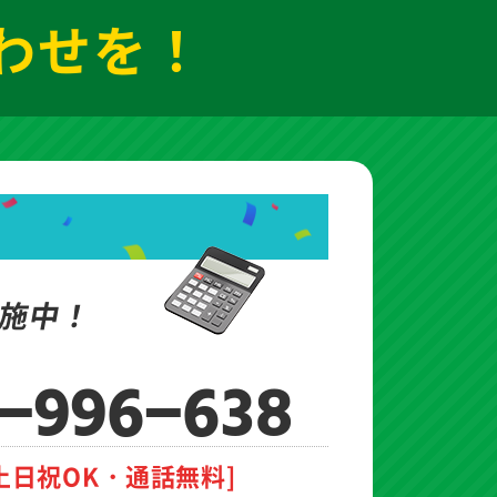
わせを！
施中！
-996-638
土日祝OK・通話無料]