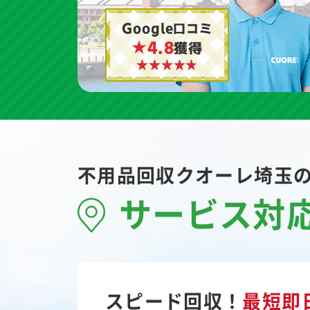
Google口コミ
★4.8
獲得
不用品回収クオーレ埼玉
サービス対
スピード回収！
最短即