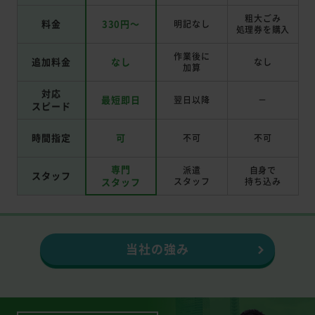
粗大ごみ
料金
330円～
明記なし
処理券を
購入
作業後に
追加料金
なし
なし
加算
対応
最短即日
翌日以降
－
スピード
時間指定
可
不可
不可
専門
派遣
自身で
スタッフ
スタッフ
スタッフ
持ち込み
当社の強み