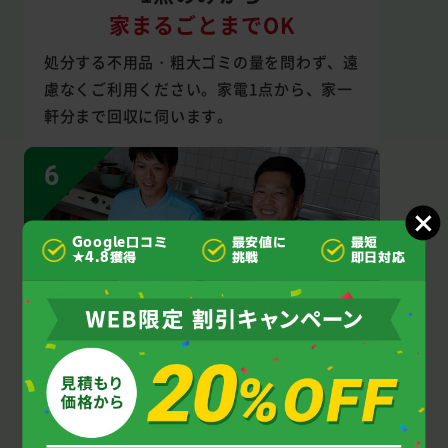
家まるごとまでOK
処分する不用品・粗大ゴミの量を問わず、遠
慮なくご利用ください。家電1点から、家一
軒分まで回収に伺います。
Google口コミ
最安値に
最短
★4.8獲得
挑戦
即日対応
見積もり後の
追加料金なし