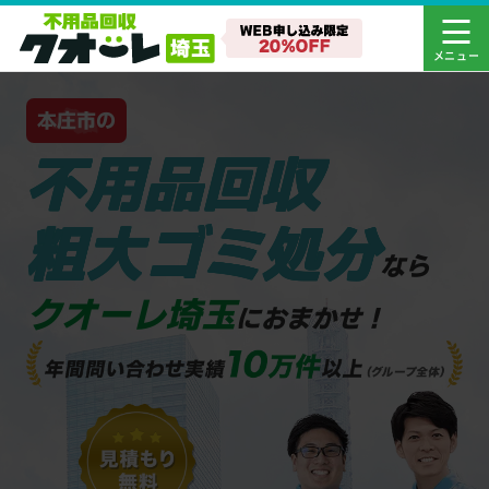
本庄市の
不用品回収
粗大ゴミ処分
なら
クオーレ埼玉
におまかせ！