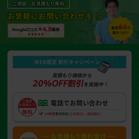
ご相談・お見積もり無料
お気軽にお問い合わせを！
★4.8
Google口コミ
獲得
WEB限定 割引キャンペーン
見積もり価格から
20%OFF割引
を実施中！
電話でお問い合わせ
ご相談
お見積もり
無料
24時間
受付対応
[土日祝OK・通話無料]