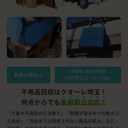
年間問い合わせ実績
創業10年以上
10万件以上
（グループ全体）
不用品回収はクオーレ埼玉！
何点からでも
最短即日対応！
「大量の不用品の引き取り」「期限が迫る中での粗大ゴ
ミ処分」「自治体では回収されない廃品の処分」など、