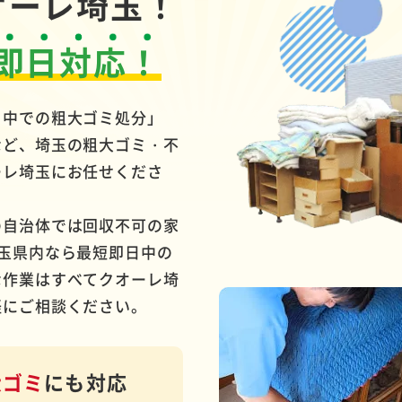
オーレ埼玉！
即日対応！
る中での粗大ゴミ処分」
など、埼玉の粗大ゴミ・不
ーレ埼玉にお任せくださ
の自治体では回収不可の家
玉県内なら最短即日中の
な作業はすべてクオーレ埼
軽にご相談ください。
大ゴミ
にも対応