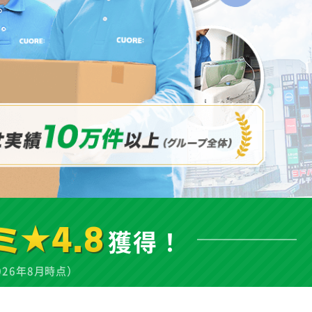
ミ★4.8
獲得！
026年8月時点）