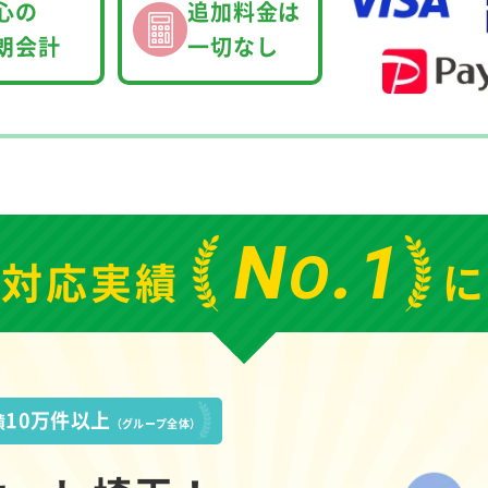
心の
追加料金は
朗会計
一切なし
N
.1
O
の
対応実績
に
10万件以上
績
（グループ全体）