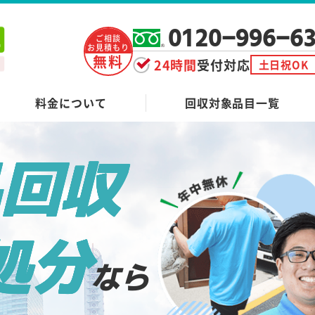
0120-996-6
ご相談
お見積もり
無料
24時間
受付対応
土日祝OK
料金について
回収対象品目一覧
品回収
処分
なら