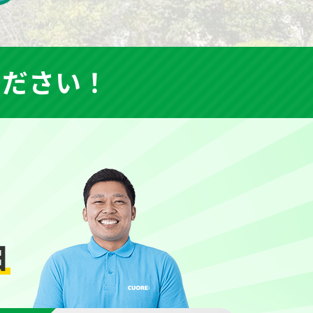
ください！
由