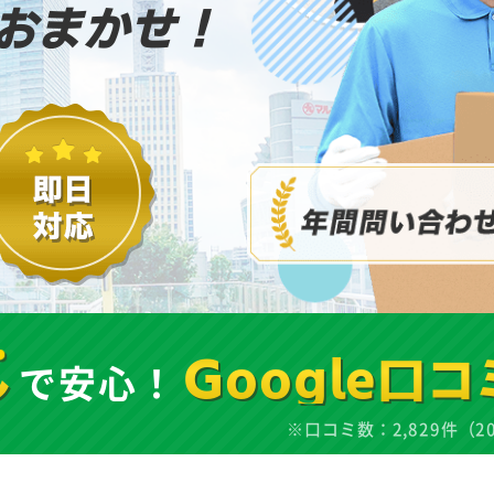
おまかせ！
し
で安心！
Google口コ
※口コミ数：2,829件（2