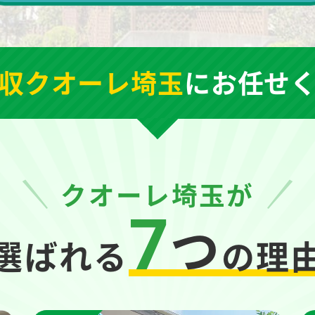
収クオーレ埼玉
に
お任せ
クオーレ埼玉が
7
つ
選ばれる
の理