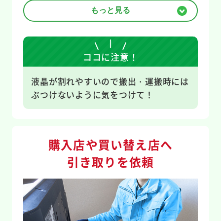
もっと見る
東上通運（株）
埼玉県川越市松郷886-
川越リサイクルセンタ
9
ー
ココに注意！
日本通運（株）
埼玉県川越市南大塚6
川越事業所
丁目37番地3
液晶が割れやすいので搬出・運搬時には
ぶつけないように気をつけて！
岡山県貨物運送（株）
埼玉県鴻巣市箕田3264
鴻巣営業所
番8
サンワトランスネット
埼玉県草加市柿木町
購入店や買い替え店へ
（株）
216番2
草加営業所
引き取りを依頼
（株）ナガオ
埼玉県所沢市大字新郷
リサイクルセンター
200番1
西濃運輸（株）
埼玉県本庄市大字鵜森