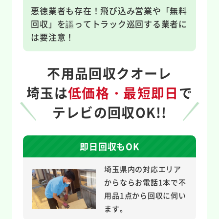
悪徳業者も存在！飛び込み営業や「無料
回収」を謳ってトラック巡回する業者に
は要注意！
不用品回収クオーレ
埼玉は
低価格・最短即日
で
テレビの回収OK!!
即日回収もOK
埼玉県内の対応エリア
からならお電話1本で不
用品1点から回収に伺い
ます。