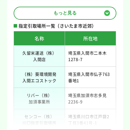
もっと見る
指定引取場所一覧（さいたま市近郊）
名称
所在地
久留米運送（株）
埼玉県入間市二本木
入間店
1278-7
（株）葵環境開発
埼玉県入間市仏子763
入間エコストック
番地1
リバー（株）
埼玉県加須市志多見
加須事業所
2236-9
センコー（株）
埼玉県川口市江戸袋2
川口指定引取場所
丁目3番41号-1