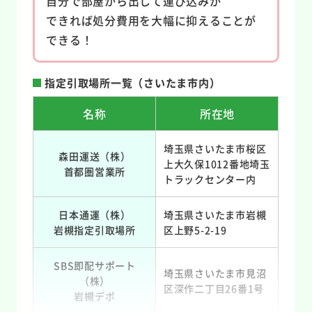
自分で部屋から出して運び込みが
できれば処分費用を大幅に抑えることが
できる！
指定引取場所一覧（さいたま市内）
名称
所在地
埼玉県さいたま市桜区
森田運送（株）
上大久保1012番地埼玉
首都圏営業所
トラックセンター内
日本通運（株）
埼玉県さいたま市岩槻
岩槻指定引取場所
区上野5-2-19
SBS即配サポート
埼玉県さいたま市見沼
（株）
区深作二丁目26番1号
岩槻デポ