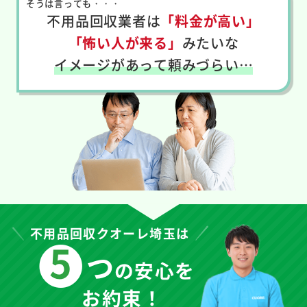
そうは言っても・・・
不用品回収業者は
「料金が高い」
「怖い人が来る」
みたいな
イメージがあって頼みづらい…
不用品回収クオーレ埼玉は
5
つ
の安心を
お約束！