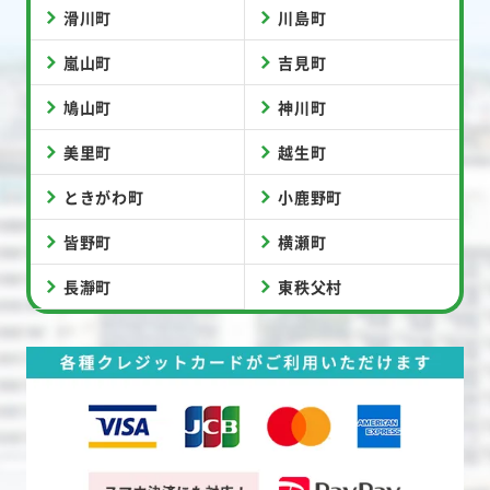
滑川町
川島町
嵐山町
吉見町
鳩山町
神川町
美里町
越生町
ときがわ町
小鹿野町
皆野町
横瀬町
長瀞町
東秩父村