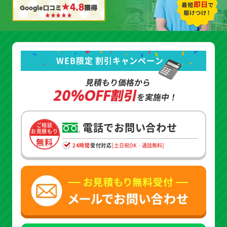
★4.8
Google口コミ
獲得
WEB限定 割引キャンペーン
見積もり価格から
20%OFF割引
を実施中！
電話でお問い合わせ
ご相談
お見積もり
無料
24時間
受付対応
[土日祝OK・通話無料]