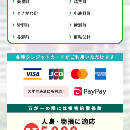
美里町
越生町
ときがわ町
小鹿野町
皆野町
横瀬町
長瀞町
東秩父村