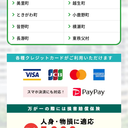
美里町
越生町
ときがわ町
小鹿野町
皆野町
横瀬町
長瀞町
東秩父村