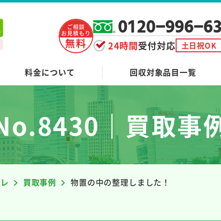
0120-996-6
ご相談
お見積もり
無料
24時間
受付対応
土日祝OK
料金について
回収対象品目一覧
No.8430｜買取事
ーレ
買取事例
物置の中の整理しました！