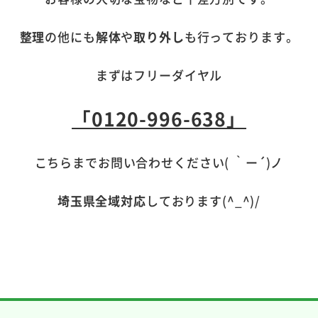
整理
の他にも
解体
や
取り外し
も行っております。
まずはフリーダイヤル
「0120-996-638」
こちらまでお問い合わせください( ｀ー´)ノ
埼玉県全域対応
しております(^_^)/