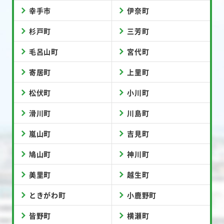
幸手市
伊奈町
杉戸町
三芳町
毛呂山町
宮代町
寄居町
上里町
松伏町
小川町
滑川町
川島町
嵐山町
吉見町
鳩山町
神川町
美里町
越生町
ときがわ町
小鹿野町
皆野町
横瀬町