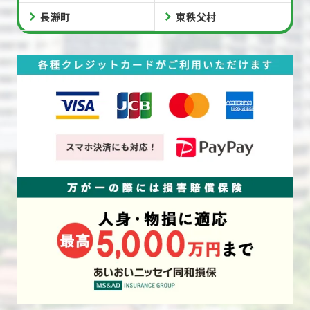
長瀞町
東秩父村