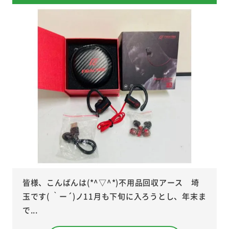
皆様、こんばんは(*^▽^*)不用品回収アース 埼
玉です( ｀ー´)ノ11月も下旬に入ろうとし、年末ま
で...