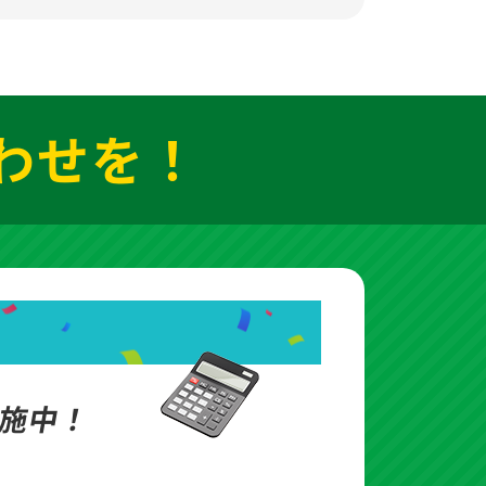
わせを！
施中！