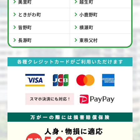
美里町
越生町
ときがわ町
小鹿野町
皆野町
横瀬町
長瀞町
東秩父村