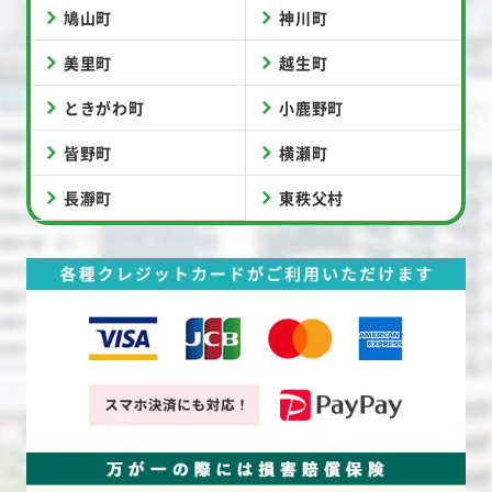
鳩山町
神川町
美里町
越生町
ときがわ町
小鹿野町
皆野町
横瀬町
長瀞町
東秩父村