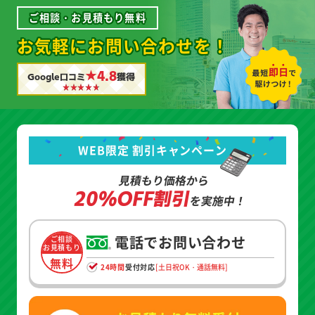
ご相談・お見積もり無料
お気軽にお問い合わせを！
★4.8
Google口コミ
獲得
WEB限定 割引キャンペーン
見積もり価格から
20%OFF割引
を実施中！
電話でお問い合わせ
ご相談
お見積もり
無料
24時間
受付対応
[土日祝OK・通話無料]