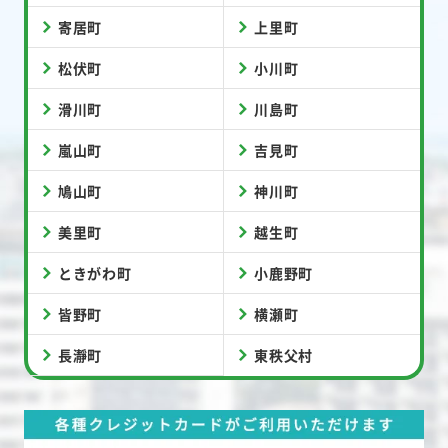
寄居町
上里町
松伏町
小川町
滑川町
川島町
嵐山町
吉見町
鳩山町
神川町
美里町
越生町
ときがわ町
小鹿野町
皆野町
横瀬町
長瀞町
東秩父村