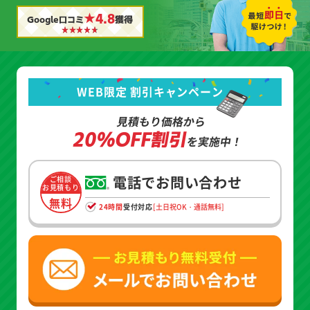
★4.8
Google口コミ
獲得
WEB限定 割引キャンペーン
見積もり価格から
20%OFF割引
を実施中！
電話でお問い合わせ
ご相談
お見積もり
無料
24時間
受付対応
[土日祝OK・通話無料]