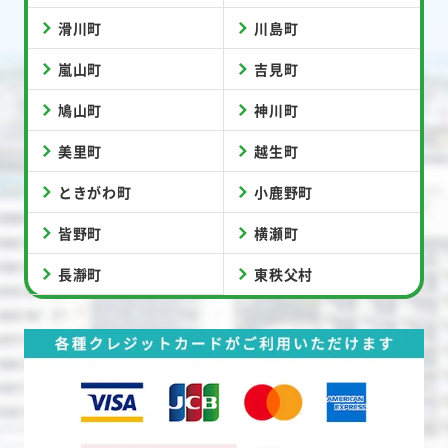
滑川町
川島町
嵐山町
吉見町
鳩山町
神川町
美里町
越生町
ときがわ町
小鹿野町
皆野町
横瀬町
長瀞町
東秩父村