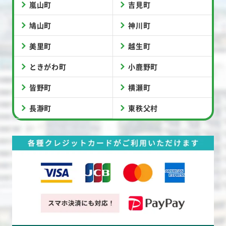
嵐山町
吉見町
鳩山町
神川町
美里町
越生町
ときがわ町
小鹿野町
皆野町
横瀬町
長瀞町
東秩父村