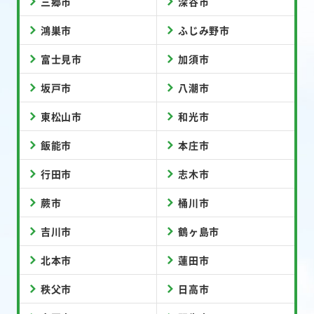
三郷市
深谷市
鴻巣市
ふじみ野市
富士見市
加須市
坂戸市
八潮市
東松山市
和光市
飯能市
本庄市
行田市
志木市
蕨市
桶川市
吉川市
鶴ヶ島市
北本市
蓮田市
秩父市
日高市