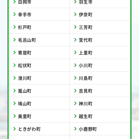
白岡市
羽生市
幸手市
伊奈町
杉戸町
三芳町
毛呂山町
宮代町
寄居町
上里町
松伏町
小川町
滑川町
川島町
嵐山町
吉見町
鳩山町
神川町
美里町
越生町
ときがわ町
小鹿野町