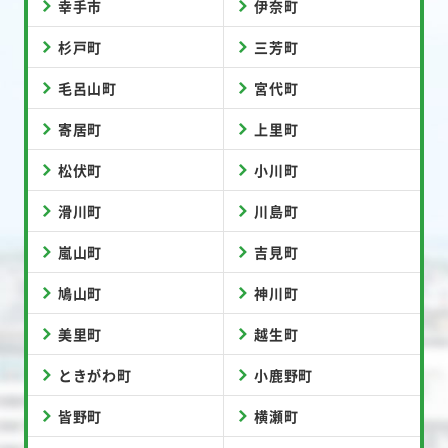
幸手市
伊奈町
杉戸町
三芳町
毛呂山町
宮代町
寄居町
上里町
松伏町
小川町
滑川町
川島町
嵐山町
吉見町
鳩山町
神川町
美里町
越生町
ときがわ町
小鹿野町
皆野町
横瀬町