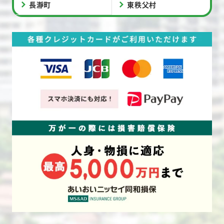
長瀞町
東秩父村