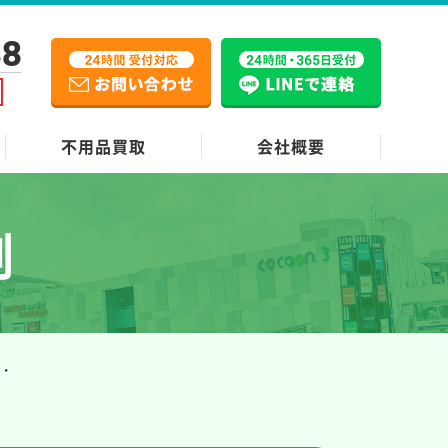
38
不用品買取
会社概要
例
・