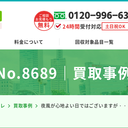
0120-996-6
ご相談
お見積もり
無料
24時間
受付対応
土日祝OK
料金について
回収対象品目一覧
No.8689｜買取事
ーレ
買取事例
夜風が心地よい日ではございますが・・