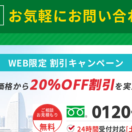
お気軽にお問い合
WEB限定 割引キャンペーン
20%OFF割引
価格から
を実
0120
ご相談
お見積もり
無料
24時間
受付対応
[