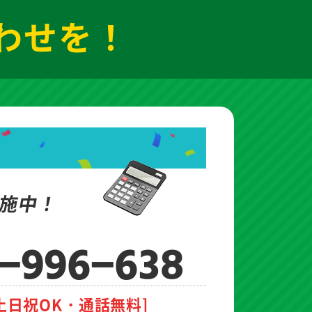
わせを！
施中！
-996-638
土日祝OK・通話無料]