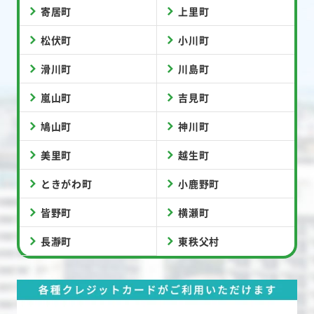
寄居町
上里町
松伏町
小川町
滑川町
川島町
嵐山町
吉見町
鳩山町
神川町
美里町
越生町
ときがわ町
小鹿野町
皆野町
横瀬町
長瀞町
東秩父村