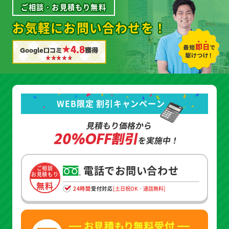
ご相談・お見積もり無料
お気軽にお問い合わせを！
★4.8
Google口コミ
獲得
WEB限定 割引キャンペーン
見積もり価格から
20%OFF割引
を実施中！
電話でお問い合わせ
ご相談
お見積もり
無料
24時間
受付対応
[土日祝OK・通話無料]