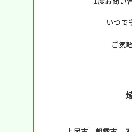
1度お問い
いつで
ご気軽
上尾市、朝霞市、