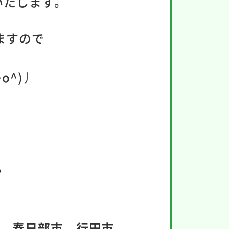
いたします。
ますので
o^)丿
。
、春日部市、行田市