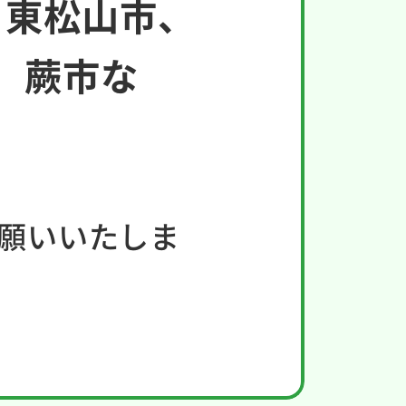
、東松山市、
、蕨市な
願いいたしま