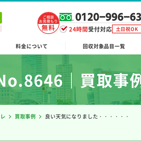
0120-996-6
ご相談
お見積もり
無料
24時間
受付対応
土日祝OK
料金について
回収対象品目一覧
No.8646｜買取事
ーレ
買取事例
良い天気になりました・・・・・・