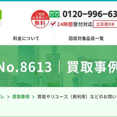
0120-996-6
ご相談
お見積もり
無料
24時間
受付対応
土日祝OK
料金について
回収対象品目一覧
No.8613｜買取事
ーレ
買取事例
買取やリユース（再利用）などのお問い