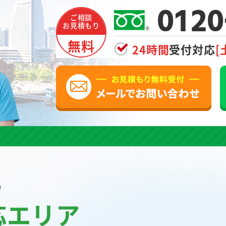
0120
ご相談
お見積もり
無料
24時間
受付対応
[
の
応エリア