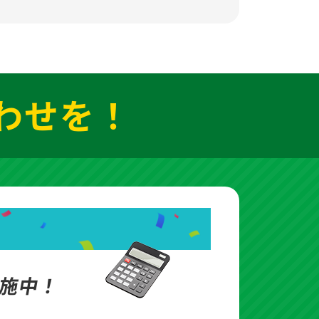
わせを！
施中！