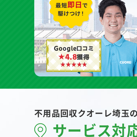
Google口コミ
★4.8
獲得
不用品回収クオーレ埼玉
サービス対