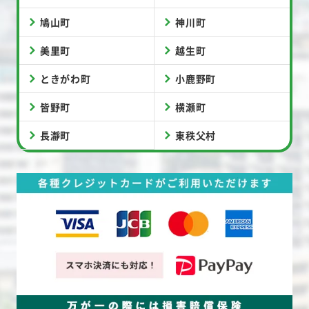
鳩山町
神川町
美里町
越生町
ときがわ町
小鹿野町
皆野町
横瀬町
長瀞町
東秩父村