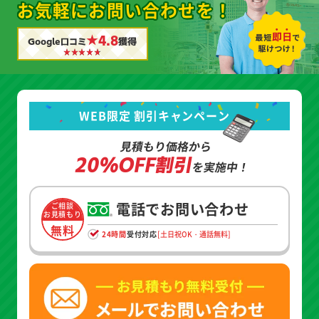
お気軽にお問い合わせを！
★4.8
Google口コミ
獲得
WEB限定 割引キャンペーン
見積もり価格から
20%OFF割引
を実施中！
電話でお問い合わせ
ご相談
お見積もり
無料
24時間
受付対応
[土日祝OK・通話無料]