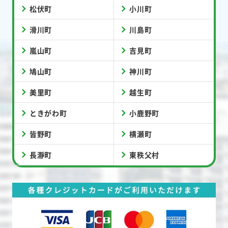
松伏町
小川町
滑川町
川島町
嵐山町
吉見町
鳩山町
神川町
美里町
越生町
ときがわ町
小鹿野町
皆野町
横瀬町
長瀞町
東秩父村