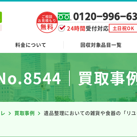
0120-996-6
ご相談
お見積もり
無料
24時間
受付対応
土日祝OK
料金について
回収対象品目一覧
No.8544｜買取事
ーレ
買取事例
遺品整理においての雑貨や食器の「リユ