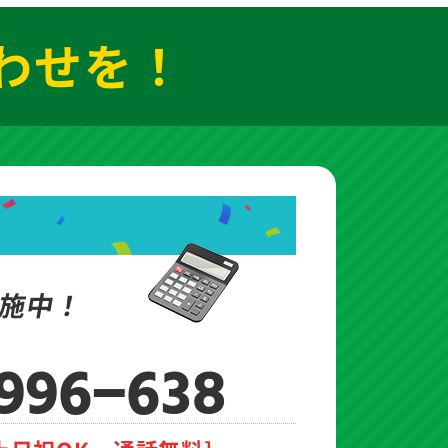
わせを！
施中！
-996-638