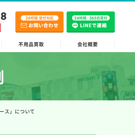
38
不用品買取
会社概要
例
ース」について