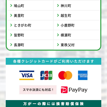
鳩山町
神川町
美里町
越生町
ときがわ町
小鹿野町
皆野町
横瀬町
長瀞町
東秩父村