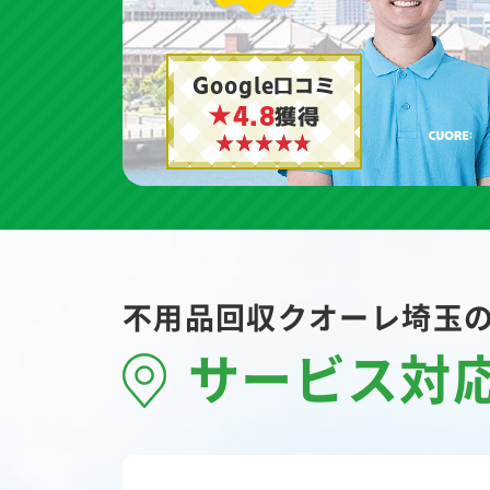
Google口コミ
★4.8
獲得
不用品回収クオーレ埼玉
サービス対