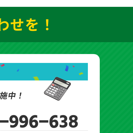
わせを！
施中！
-996-638