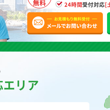
無料
24時間
受付対応
[
の
応エリア