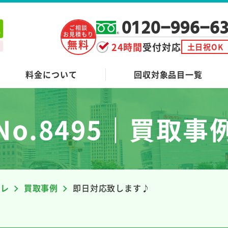
0120-996-6
ご相談
お見積もり
無料
24時間
受付対応
土日祝OK
料金について
回収対象品目一覧
No.8495｜買取事
ーレ
買取事例
即日対応致します♪