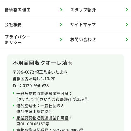
低価格の理由
スタッフ紹介
会社概要
サイトマップ
プライバシー
お問い合わせ
ポリシー
不用品回収クオーレ埼玉
〒339-0072 埼玉県さいたま市
岩槻区
古ヶ場1-1-10-2F
Tel：0120-996-638
一般廃棄物収集運搬業許可証：
[さいたま市]さいたま市廃許可 第359号
遺品整理士：
一般社団法人
遺品整理士認定協会
産業廃棄物収集運搬業許可証
：
第01100166157号
古物商許可証番号
：542791100800号