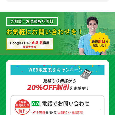
ご相談・お見積もり無料
お気軽にお問い合わせを！
★4.8
Google口コミ
獲得
WEB限定 割引キャンペーン
見積もり価格から
20%OFF割引
を実施中！
電話でお問い合わせ
ご相談
お見積もり
無料
24時間
受付対応
[土日祝OK・通話無料]