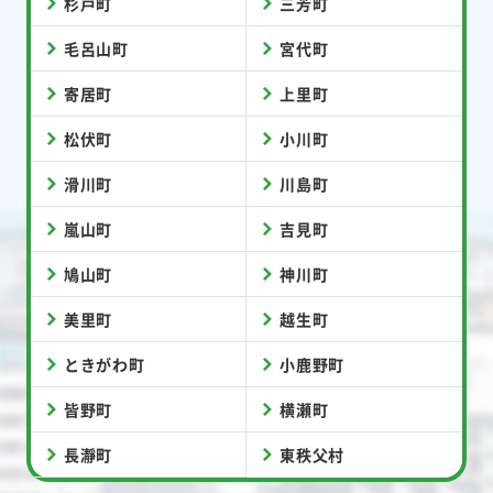
杉戸町
三芳町
毛呂山町
宮代町
寄居町
上里町
松伏町
小川町
滑川町
川島町
嵐山町
吉見町
鳩山町
神川町
美里町
越生町
ときがわ町
小鹿野町
皆野町
横瀬町
長瀞町
東秩父村