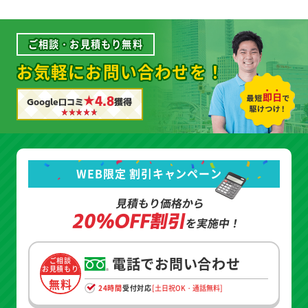
ご相談・お見積もり無料
お気軽にお問い合わせを！
★4.8
Google口コミ
獲得
WEB限定 割引キャンペーン
見積もり価格から
20%OFF割引
を実施中！
電話でお問い合わせ
ご相談
お見積もり
無料
24時間
受付対応
[土日祝OK・通話無料]