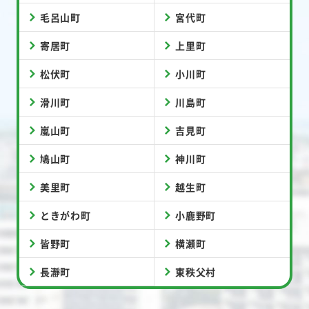
毛呂山町
宮代町
寄居町
上里町
松伏町
小川町
滑川町
川島町
嵐山町
吉見町
鳩山町
神川町
美里町
越生町
ときがわ町
小鹿野町
皆野町
横瀬町
長瀞町
東秩父村