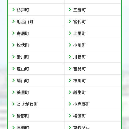
杉戸町
三芳町
毛呂山町
宮代町
寄居町
上里町
松伏町
小川町
滑川町
川島町
嵐山町
吉見町
鳩山町
神川町
美里町
越生町
ときがわ町
小鹿野町
皆野町
横瀬町
長瀞町
東秩父村