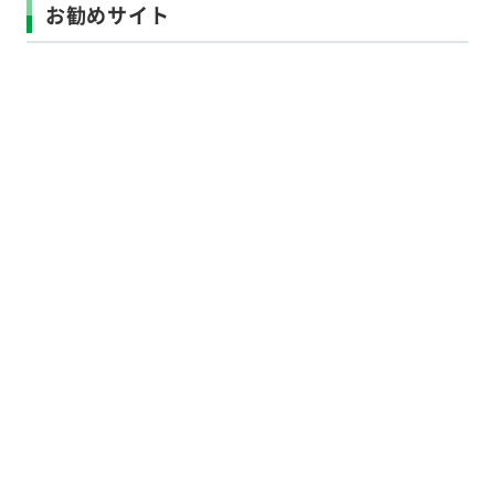
お勧めサイト
Copyright ©
埼玉の不用品回収・
粗大ゴミ処分業者クオーレ
All Rights Reserved.