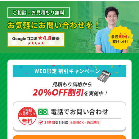
ご相談・お見積もり無料
お気軽にお問い合わせを！
★4.8
Google口コミ
獲得
WEB限定 割引キャンペーン
見積もり価格から
20%OFF割引
を実施中！
電話でお問い合わせ
ご相談
お見積もり
無料
24時間
受付対応
[土日祝OK・通話無料]