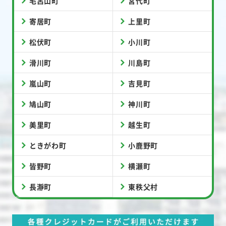
毛呂山町
宮代町
寄居町
上里町
松伏町
小川町
滑川町
川島町
嵐山町
吉見町
鳩山町
神川町
美里町
越生町
ときがわ町
小鹿野町
皆野町
横瀬町
長瀞町
東秩父村