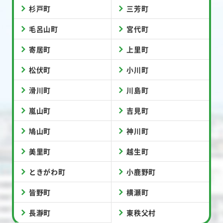
杉戸町
三芳町
毛呂山町
宮代町
寄居町
上里町
松伏町
小川町
滑川町
川島町
嵐山町
吉見町
鳩山町
神川町
美里町
越生町
ときがわ町
小鹿野町
皆野町
横瀬町
長瀞町
東秩父村