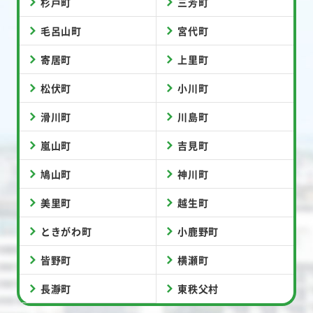
杉戸町
三芳町
毛呂山町
宮代町
寄居町
上里町
松伏町
小川町
滑川町
川島町
嵐山町
吉見町
鳩山町
神川町
美里町
越生町
ときがわ町
小鹿野町
皆野町
横瀬町
長瀞町
東秩父村