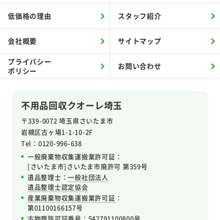
低価格の理由
スタッフ紹介
会社概要
サイトマップ
プライバシー
お問い合わせ
ポリシー
不用品回収クオーレ埼玉
〒339-0072 埼玉県さいたま市
岩槻区
古ヶ場1-1-10-2F
Tel：0120-996-638
一般廃棄物収集運搬業許可証：
[さいたま市]さいたま市廃許可 第359号
遺品整理士：
一般社団法人
遺品整理士認定協会
産業廃棄物収集運搬業許可証
：
第01100166157号
古物商許可証番号
：542791100800号