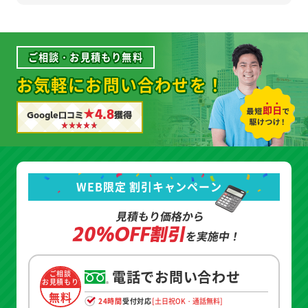
ご相談・お見積もり無料
お気軽にお問い合わせを！
★4.8
Google口コミ
獲得
WEB限定 割引キャンペーン
見積もり価格から
20%OFF割引
を実施中！
電話でお問い合わせ
ご相談
お見積もり
無料
24時間
受付対応
[土日祝OK・通話無料]