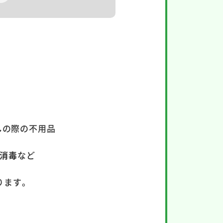
し
の際の不用品
消毒
など
ります。