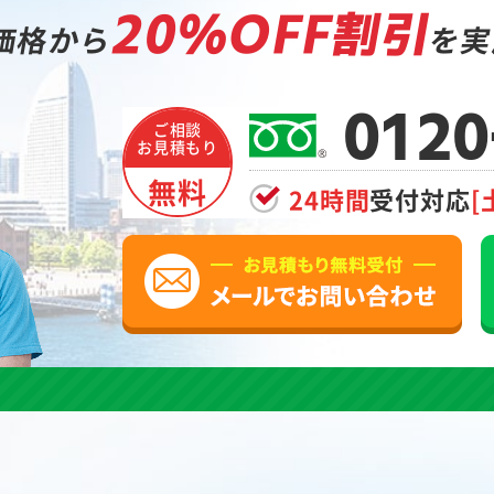
20%OFF割引
価格から
を実
0120
ご相談
お見積もり
無料
24時間
受付対応
[