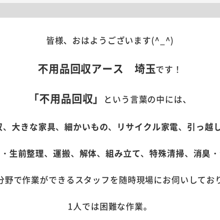
皆様、おはようございます(^_^)
不用品回収アース 埼玉
です！
「不用品回収」
という言葉の中には、
収
、
大きな家具
、
細かいもの
、
リサイクル家電
、
引っ越
理・生前整理
、
運搬
、
解体
、
組み立て
、
特殊清掃
、
消臭・
分野で作業ができるスタッフを随時現場にお伺いしてお
1人では困難な作業。