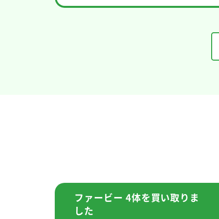
ファービー 4体を買い取りま
した