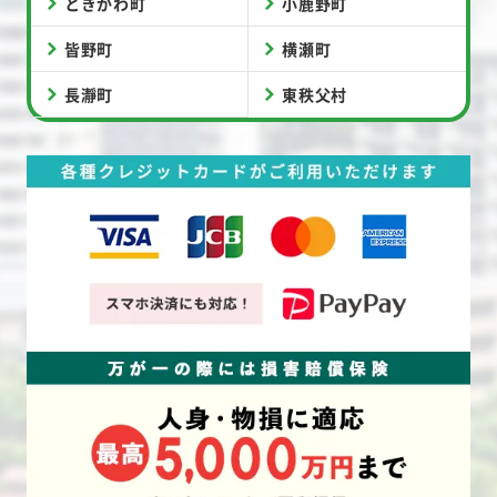
ときがわ町
小鹿野町
皆野町
横瀬町
長瀞町
東秩父村