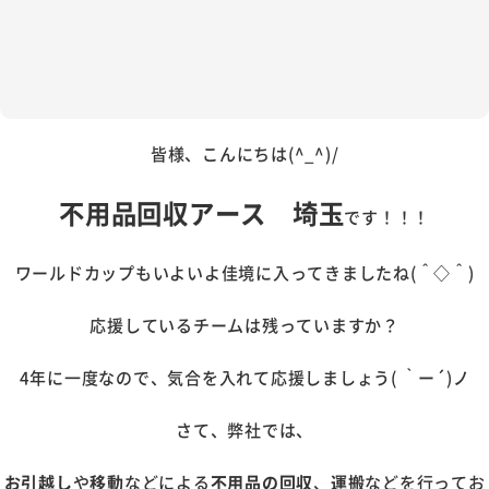
皆様、こんにちは(^_^)/
不用品回収アース 埼玉
です！！！
ワールドカップもいよいよ佳境に入ってきましたね(＾◇＾)
応援しているチームは残っていますか？
4年に一度なので、気合を入れて応援しましょう( ｀ー´)ノ
さて、弊社では、
お引越し
や
移動
などによる
不用品の回収
、
運搬
などを行ってお