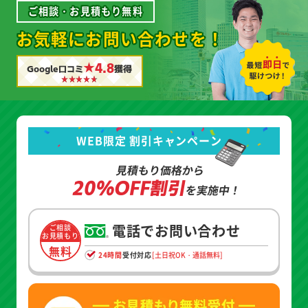
ご相談・お見積もり無料
お気軽にお問い合わせを！
★4.8
Google口コミ
獲得
WEB限定 割引キャンペーン
見積もり価格から
20%OFF割引
を実施中！
電話でお問い合わせ
ご相談
お見積もり
無料
24時間
受付対応
[土日祝OK・通話無料]