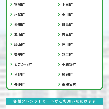
寄居町
上里町
松伏町
小川町
滑川町
川島町
嵐山町
吉見町
鳩山町
神川町
美里町
越生町
ときがわ町
小鹿野町
皆野町
横瀬町
長瀞町
東秩父村