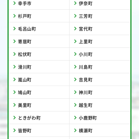
幸手市
伊奈町
杉戸町
三芳町
毛呂山町
宮代町
寄居町
上里町
松伏町
小川町
滑川町
川島町
嵐山町
吉見町
鳩山町
神川町
美里町
越生町
ときがわ町
小鹿野町
皆野町
横瀬町