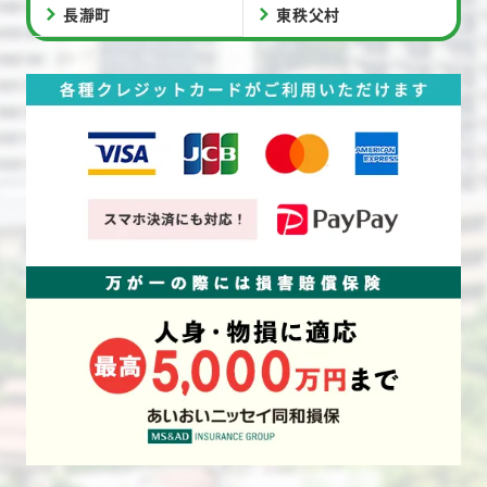
長瀞町
東秩父村