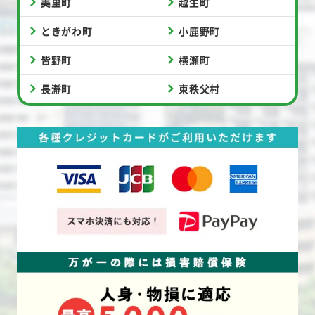
美里町
越生町
ときがわ町
小鹿野町
皆野町
横瀬町
長瀞町
東秩父村