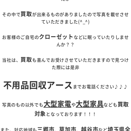
買取
その中で
が出来るものがありましたので写真を載せさせ
ていただきました(^_^)
クローゼット
お客様のご自宅の
などに眠っていたりしませ
んか？？
買取
当社は、
も喜んでお受けさせていただきますので見つけ
た際には是非
不用品回収アース
までお電話ください♪♪♪
大型家電
大型家具
買取
写真のもの以外でも
や
なども
対象
となっております！！！
三郷市
草加市
越谷市
埼玉県全
また、対応地域も
、
、
など