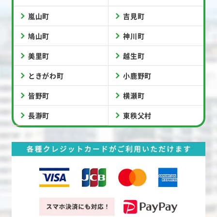
嵐山町
吉見町
鳩山町
神川町
美里町
越生町
ときがわ町
小鹿野町
皆野町
横瀬町
長瀞町
東秩父村