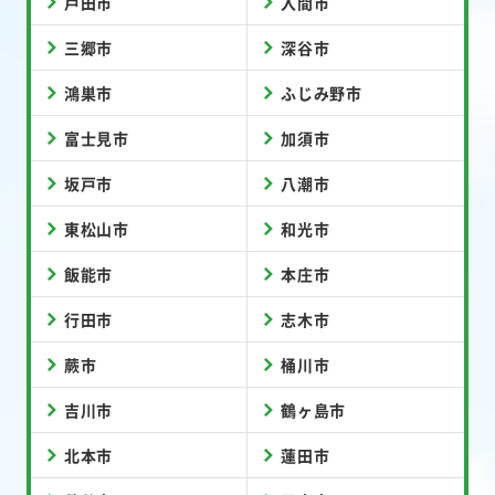
戸田市
入間市
三郷市
深谷市
鴻巣市
ふじみ野市
富士見市
加須市
坂戸市
八潮市
東松山市
和光市
飯能市
本庄市
行田市
志木市
蕨市
桶川市
吉川市
鶴ヶ島市
北本市
蓮田市