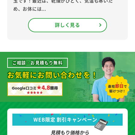
玉です！最近は、乾燥がひどく、気温も寒いた
め、お体には...
詳しく見る
ご相談・お見積もり無料
お気軽にお問い合わせを！
★4.8
Google口コミ
獲得
WEB限定 割引キャンペーン
見積もり価格から