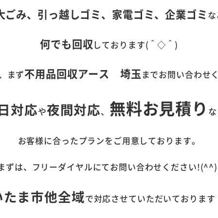
大ごみ、引っ越しゴミ、家電ゴミ、企業ゴミ
な
何でも回収
しております(＾◇＾)
不用品回収アース 埼玉
、まず
までお問い合わせ
無料お見積り
日対応
夜間対応
や
、
な
お客様に合ったプランをご用意しております。
まずは、フリーダイヤルにてお問い合わせください!(^^)
いたま市他全域
で対応させていただいております