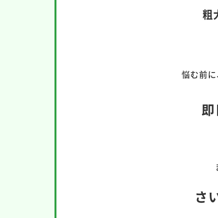
粗
悩む前に
即
さ