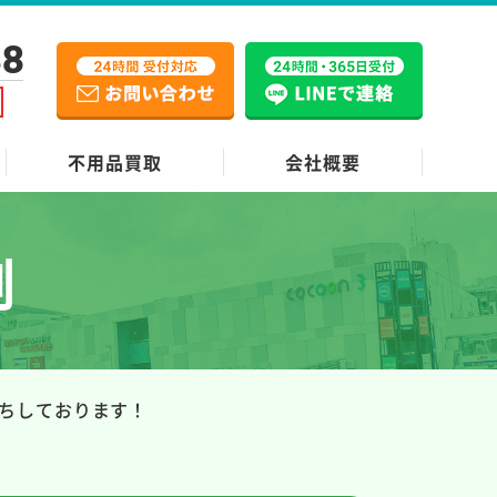
38
不用品買取
会社概要
例
ちしております！