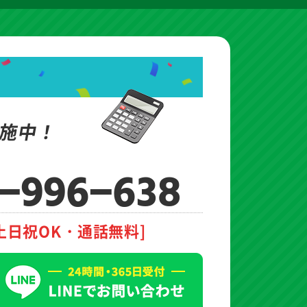
施中！
-996-638
土日祝OK・通話無料]