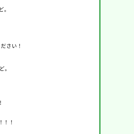
ど。
ください！
ど。
!
！！！