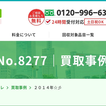
0120-996-6
ご相談
お見積もり
無料
24時間
受付対応
土日祝OK
料金について
回収対象品目一覧
No.8277｜買取事
ーレ
買取事例
２０１４年☆彡