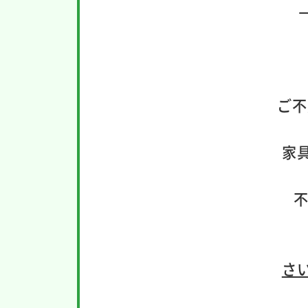
ご不
家
不
さ