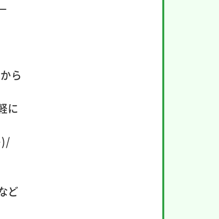
」
みから
軽に
)/
など