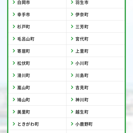
白岡市
羽生市
幸手市
伊奈町
杉戸町
三芳町
毛呂山町
宮代町
寄居町
上里町
松伏町
小川町
滑川町
川島町
嵐山町
吉見町
鳩山町
神川町
美里町
越生町
ときがわ町
小鹿野町