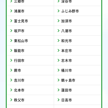
三郷市
深谷市
鴻巣市
ふじみ野市
富士見市
加須市
坂戸市
八潮市
東松山市
和光市
飯能市
本庄市
行田市
志木市
蕨市
桶川市
吉川市
鶴ヶ島市
北本市
蓮田市
秩父市
日高市