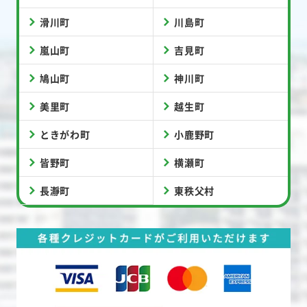
滑川町
川島町
嵐山町
吉見町
鳩山町
神川町
美里町
越生町
ときがわ町
小鹿野町
皆野町
横瀬町
長瀞町
東秩父村