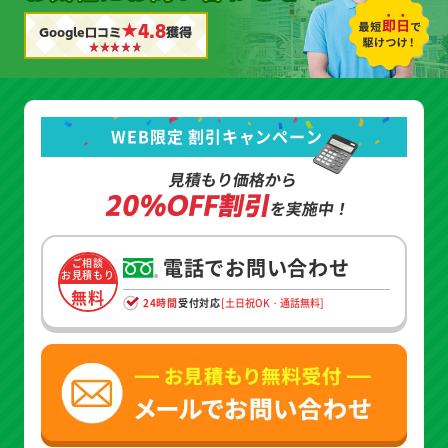
★4.8
Google口コミ
獲得
WEB限定 割引キャンペーン
見積もり価格から
20%OFF割引
を実施中！
電話でお問い合わせ
ご相談
お見積もり
無料
24時間
受付対応
[土日祝OK・通話無料]