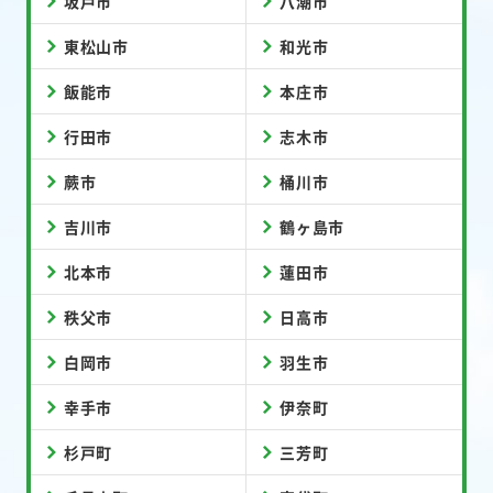
坂戸市
八潮市
東松山市
和光市
飯能市
本庄市
行田市
志木市
蕨市
桶川市
吉川市
鶴ヶ島市
北本市
蓮田市
秩父市
日高市
白岡市
羽生市
幸手市
伊奈町
杉戸町
三芳町