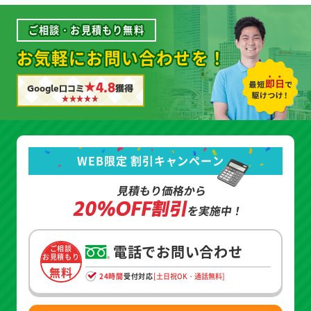
ご相談・お見積もり無料
お気軽にお問い合わせを！
★4.8
Google口コミ
獲得
WEB限定 割引キャンペーン
見積もり価格から
20%OFF割引
を実施中！
電話でお問い合わせ
ご相談
お見積もり
無料
24時間
受付対応
[土日祝OK・通話無料]