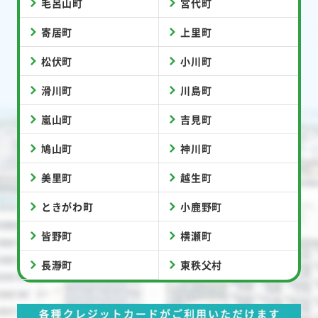
毛呂山町
宮代町
寄居町
上里町
松伏町
小川町
滑川町
川島町
嵐山町
吉見町
鳩山町
神川町
美里町
越生町
ときがわ町
小鹿野町
皆野町
横瀬町
長瀞町
東秩父村