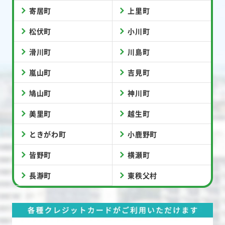
寄居町
上里町
松伏町
小川町
滑川町
川島町
嵐山町
吉見町
鳩山町
神川町
美里町
越生町
ときがわ町
小鹿野町
皆野町
横瀬町
長瀞町
東秩父村