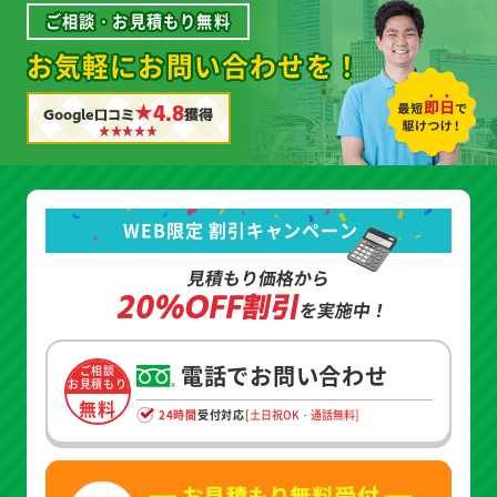
ご相談・お見積もり無料
お気軽にお問い合わせを！
★4.8
Google口コミ
獲得
WEB限定 割引キャンペーン
見積もり価格から
20%OFF割引
を実施中！
電話でお問い合わせ
ご相談
お見積もり
無料
24時間
受付対応
[土日祝OK・通話無料]