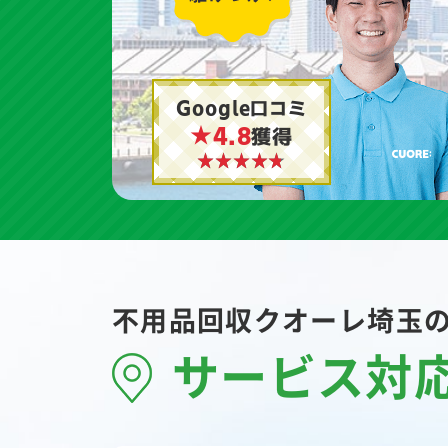
Google口コミ
★4.8
獲得
不用品回収クオーレ埼玉
サービス対