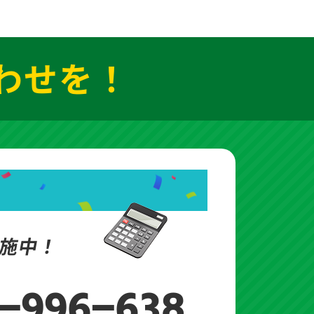
わせを！
施中！
-996-638