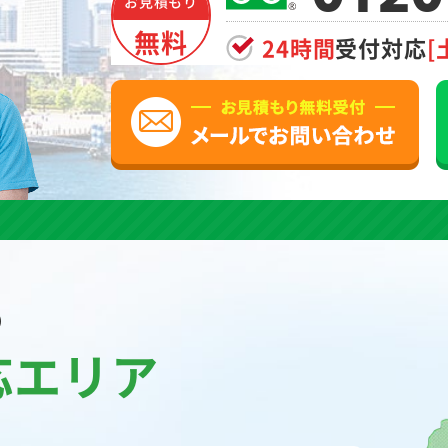
お見積もり
無料
24時間
受付対応
[
の
応エリア