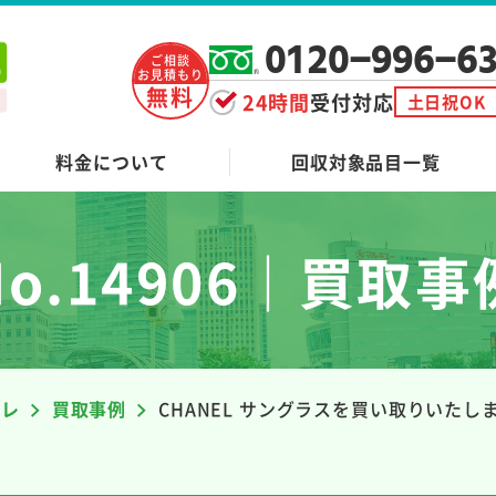
0120-996-6
ご相談
お見積もり
無料
24時間
受付対応
土日祝OK
料金について
回収対象品目一覧
No.14906｜買取事
ーレ
買取事例
CHANEL サングラスを買い取りいたし