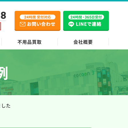
38
不用品買取
会社概要
例
ました