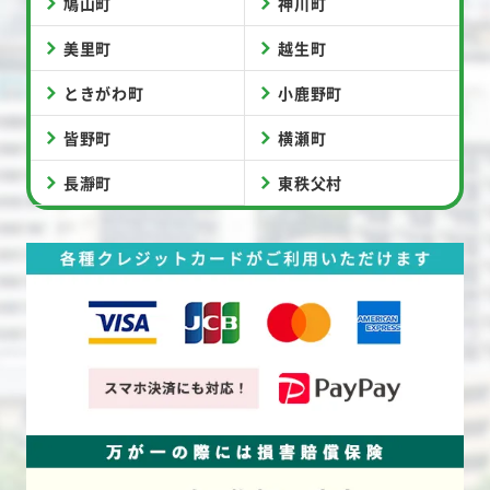
鳩山町
神川町
美里町
越生町
ときがわ町
小鹿野町
皆野町
横瀬町
長瀞町
東秩父村