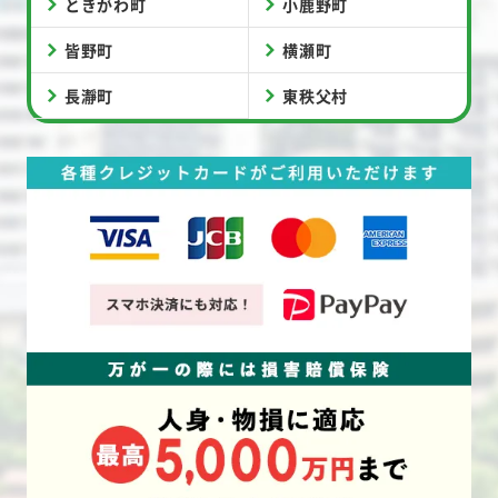
ときがわ町
小鹿野町
皆野町
横瀬町
長瀞町
東秩父村