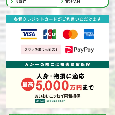
長瀞町
東秩父村