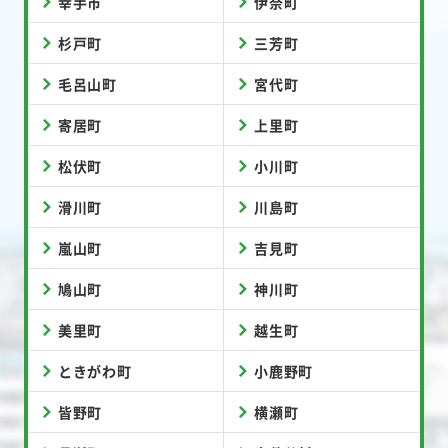
幸手市
伊奈町
杉戸町
三芳町
毛呂山町
宮代町
寄居町
上里町
松伏町
小川町
滑川町
川島町
嵐山町
吉見町
鳩山町
神川町
美里町
越生町
ときがわ町
小鹿野町
皆野町
横瀬町