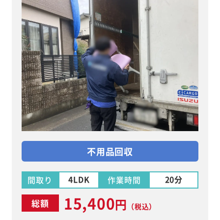
不用品回収
4LDK
20分
間取り
作業時間
15,400
円
総額
（税込）