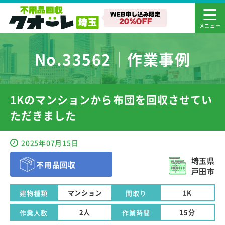
No.33562｜作業事例
1Kのマンションから布団を回収させてい
ただきました
2025年07月15日
埼玉県
不用品回収
戸田市
マンション
1K
建物種類
間取り
2人
15分
作業人数
作業時間