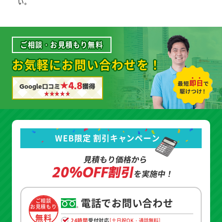
い。
ご相談・お見積もり無料
お気軽にお問い合わせを！
★4.8
Google口コミ
獲得
WEB限定 割引キャンペーン
見積もり価格から
20%OFF割引
を実施中！
電話でお問い合わせ
ご相談
お見積もり
無料
24時間
受付対応
[土日祝OK・通話無料]