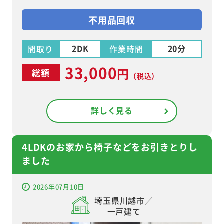
不用品回収
2DK
20分
間取り
作業時間
33,000
円
総額
（税込）
詳しく見る
4LDKのお家から椅子などをお引きとりし
ました
2026年07月10日
埼玉県川越市／
一戸建て