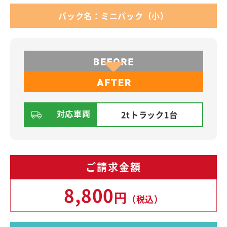
パック名：ミニパック（小）
対応車両
2tトラック1台
ご請求金額
8,800
円
（税込）