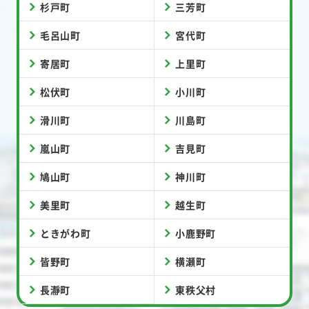
杉戸町
三芳町
毛呂山町
宮代町
寄居町
上里町
松伏町
小川町
滑川町
川島町
嵐山町
吉見町
鳩山町
神川町
美里町
越生町
ときがわ町
小鹿野町
皆野町
横瀬町
長瀞町
東秩父村